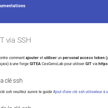
cumentations
T via SSH
montre comment
ajouter
et
utiliser
un
personal access token
(
nçais) à une forge
GITEA
CesGensLab pour utiliser
GIT
via
https
la clé ssh
 clé ssh veuillez suivre le guide
Ajout d'une clé ssh utilisateur à