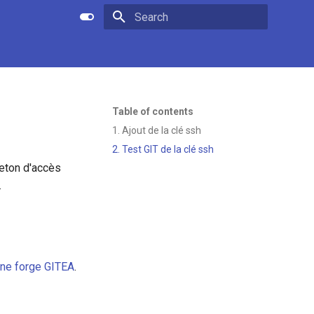
Type to start searching
Table of contents
1. Ajout de la clé ssh
2. Test GIT de la clé ssh
jeton d'accès
.
 une forge GITEA
.