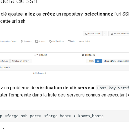
de la clé ssh
 clé ajoutée,
allez
ou
créez
un repository,
selectionnez
l'url SS
cette url ssh
rez un problème de
vérification de clé serveur
Host key veri
uter l'empreinte dans la liste des serveurs connus en executant 
p
<forge
ssh
port>
<forge
host>
>