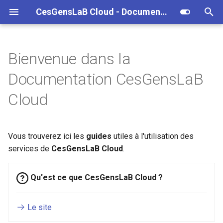
CesGensLaB Cloud - Documentations
T
y
Bienvenue dans la
Introduction
Introduction
Sous Linux
Vue d'ensemble
p
Documentation CesGensLaB
e
Authentification
GIT Guidelines
Sous Windows
Via https
Cloud
t
Génération d'une clé ssh
GIT Accès
Via ssh
o
Vous trouverez ici les
guides
utiles à l'utilisation des
Ajout d'un PAT
s
services de
CesGensLaB Cloud
.
t
Ajout d'une Clé ssh
a
Qu'est ce que CesGensLaB Cloud ?
r
Le site
t