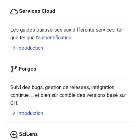
s
Services Cloud
e
a
Les guides transverses aux différents services, tel
que tel que l'
authentification
.
r
Introduction
c
h
Forges
i
n
Suivi des bugs, gestion de releases, intégration
g
continue, ... et bien sûr contôle des versions basé sur
GIT.
Introduction
SciLens