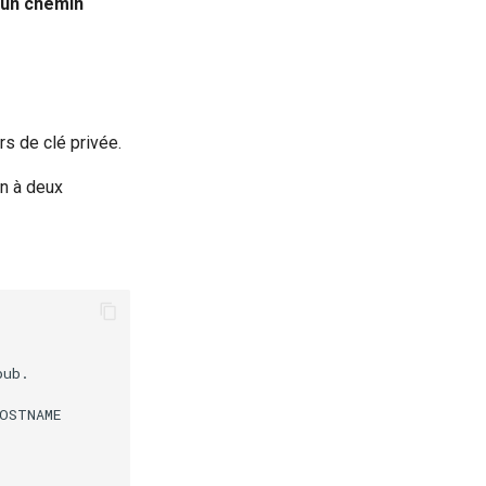
 un chemin
rs de clé privée.
on à deux