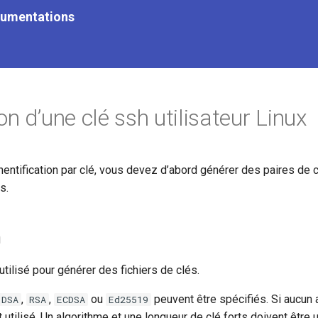
cumentations
n d’une clé ssh utilisateur Linux
uthentification par clé, vous devez d’abord générer des paires de 
s.
n
utilisé pour générer des fichiers de clés.
,
,
ou
peuvent être spécifiés. Si aucun 
DSA
RSA
ECDSA
Ed25519
 utilisé. Un algorithme et une longueur de clé forts doivent être