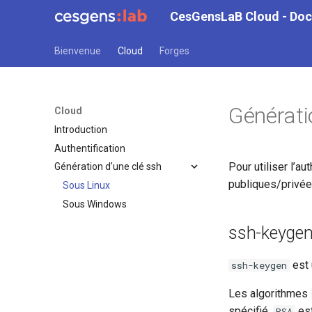
CesGensLaB Cloud - Do
Bienvenue
Cloud
Forges
Génératio
Cloud
Introduction
Authentification
Pour utiliser l’a
Génération d'une clé ssh
publiques/privée
Sous Linux
Sous Windows
ssh-keyge
est 
ssh-keygen
Les algorithmes
spécifié,
est
RSA