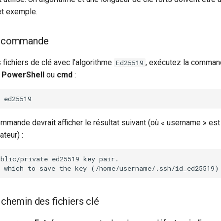
t exemple.
la commande
fichiers de clé avec l’algorithme
, exécutez la comman
Ed25519
e
PowerShell
ou
cmd
:
ommande devrait afficher le résultat suivant (où « username » es
ateur) :
e chemin des fichiers clé