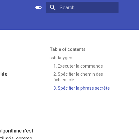
Type to start searching
Table of contents
ssh-keygen
1. Executer la commande
clés
2. Spécifier le chemin des
fichiers clé
3. Spécifier la phrase secrète
algorithme n’est
 utilisés, comme